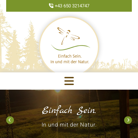
+43 650 3214747

Einfach Sein.
In und mit der Natur.